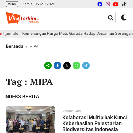
Kamis, 06 Agu 2026
MENU
Kemenangan Harga Mati, Garuda Hadapi Ancaman Serangan Ba
1 jam lalu
Beranda
MIPA
Tag : MIPA
INDEKS BERITA
2 tahun lalu
Kolaborasi Multipihak Kunci
Keberhasilan Pelestarian
Biodiversitas Indonesia