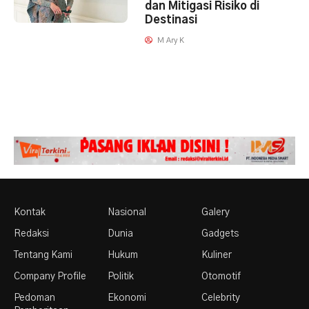
dan Mitigasi Risiko di
Destinasi
M Ary K
Kontak
Nasional
Galery
Redaksi
Dunia
Gadgets
Tentang Kami
Hukum
Kuliner
Company Profile
Politik
Otomotif
Pedoman
Ekonomi
Celebrity