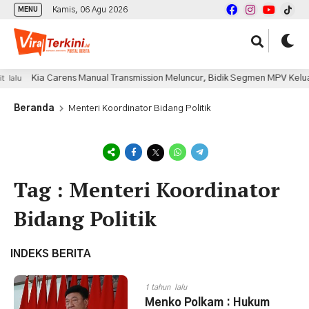
Kamis, 06 Agu 2026
MENU
Kia Carens Manual Transmission Meluncur, Bidik Segmen MPV Kelua
 lalu
Beranda
Menteri Koordinator Bidang Politik
Tag : Menteri Koordinator
Bidang Politik
INDEKS BERITA
1 tahun lalu
Menko Polkam : Hukum