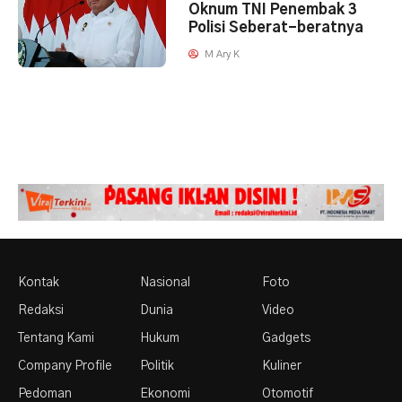
Oknum TNI Penembak 3
Polisi Seberat-beratnya
M Ary K
Kontak
Nasional
Foto
Redaksi
Dunia
Video
Tentang Kami
Hukum
Gadgets
Company Profile
Politik
Kuliner
Pedoman
Ekonomi
Otomotif