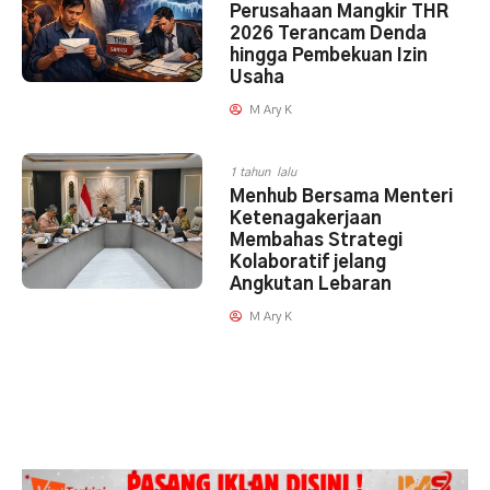
Perusahaan Mangkir THR
2026 Terancam Denda
hingga Pembekuan Izin
Usaha
M Ary K
1 tahun lalu
Menhub Bersama Menteri
Ketenagakerjaan
Membahas Strategi
Kolaboratif jelang
Angkutan Lebaran
M Ary K