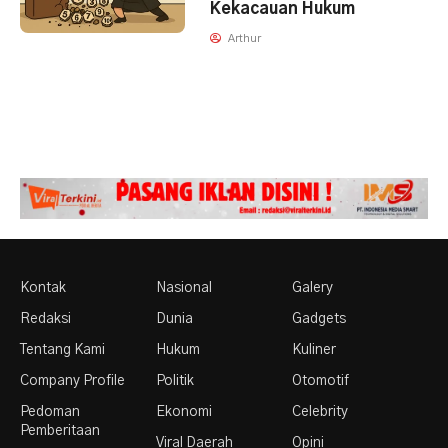
Kekacauan Hukum
Arthur
Kontak
Nasional
Galery
Redaksi
Dunia
Gadgets
Tentang Kami
Hukum
Kuliner
Company Profile
Politik
Otomotif
Pedoman
Ekonomi
Celebrity
Pemberitaan
Viral Daerah
Opini