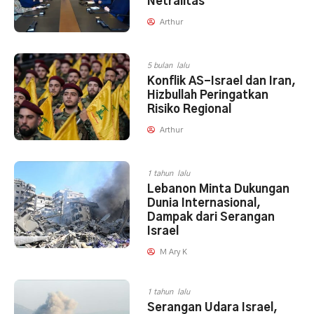
Netralitas
Arthur
5 bulan lalu
Konflik AS-Israel dan Iran,
Hizbullah Peringatkan
Risiko Regional
Arthur
1 tahun lalu
Lebanon Minta Dukungan
Dunia Internasional,
Dampak dari Serangan
Israel
M Ary K
1 tahun lalu
Serangan Udara Israel,