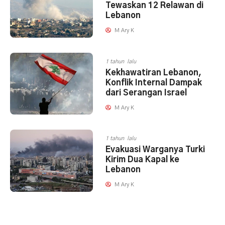
Tewaskan 12 Relawan di
Lebanon
M Ary K
1 tahun lalu
Kekhawatiran Lebanon,
Konflik Internal Dampak
dari Serangan Israel
M Ary K
1 tahun lalu
Evakuasi Warganya Turki
Kirim Dua Kapal ke
Lebanon
M Ary K