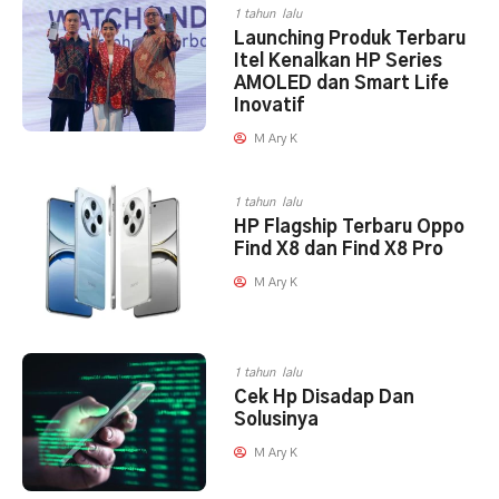
1 tahun lalu
Launching Produk Terbaru
Itel Kenalkan HP Series
AMOLED dan Smart Life
Inovatif
M Ary K
1 tahun lalu
HP Flagship Terbaru Oppo
Find X8 dan Find X8 Pro
M Ary K
1 tahun lalu
Cek Hp Disadap Dan
Solusinya
M Ary K