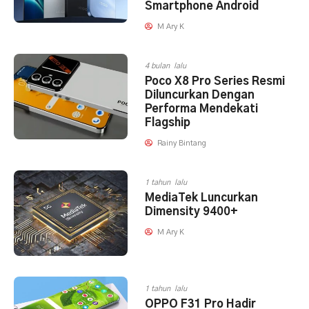
Smartphone Android
M Ary K
4 bulan lalu
Poco X8 Pro Series Resmi
Diluncurkan Dengan
Performa Mendekati
Flagship
Rainy Bintang
1 tahun lalu
MediaTek Luncurkan
Dimensity 9400+
M Ary K
1 tahun lalu
OPPO F31 Pro Hadir