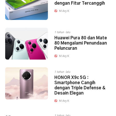
dengan Fitur Tercanggih
M Ary K
1 tahun lalu
Huawei Pura 80 dan Mate
80 Mengalami Penundaan
Peluncuran
M Ary K
1 tahun lalu
HONOR X9c 5G :
Smartphone Cangih
dengan Triple Defense &
Desain Elegan
M Ary K
1 tahun lalu