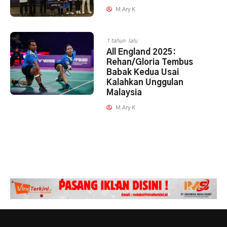
M Ary K
1 tahun lalu
All England 2025:
Rehan/Gloria Tembus
Babak Kedua Usai
Kalahkan Unggulan
Malaysia
M Ary K