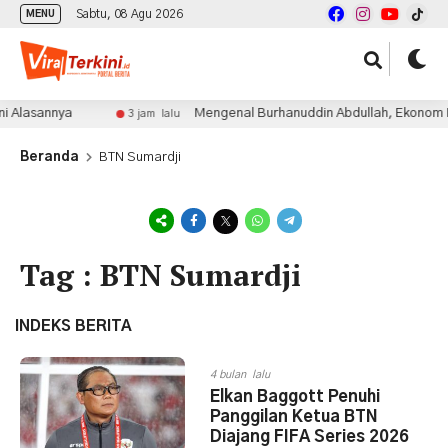
Sabtu, 08 Agu 2026
MENU
 Alasannya
Mengenal Burhanuddin Abdullah, Ekonom Bri
3 jam lalu
Beranda
BTN Sumardji
Tag : BTN Sumardji
INDEKS BERITA
4 bulan lalu
Elkan Baggott Penuhi
Panggilan Ketua BTN
Diajang FIFA Series 2026