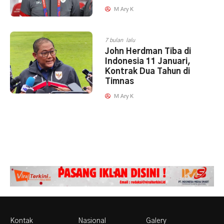
M Ary K
7 bulan lalu
John Herdman Tiba di
Indonesia 11 Januari,
Kontrak Dua Tahun di
Timnas
M Ary K
Kontak
Nasional
Galery