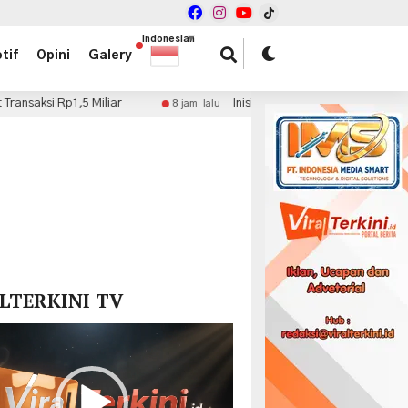
Indonesian
▼
tif
Opini
Galery
 Miliar
Inisiasi Kolaborasi Fiskal, dr. Haryadi Ahmad 
8 jam lalu
x
LTERKINI TV
r