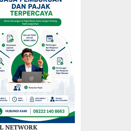
i
KPPD
Pulau
Kejurprov
stribusi
2026,
Gebe,
Malut
u
Paparkan
Pemkab
0
Inovasi
Halteng
amatan
Hilirisasi
Terjunkan
Nikel
Tim
dan
Gabungan
SPBE
Lintas
Sektor
AL NETWORK