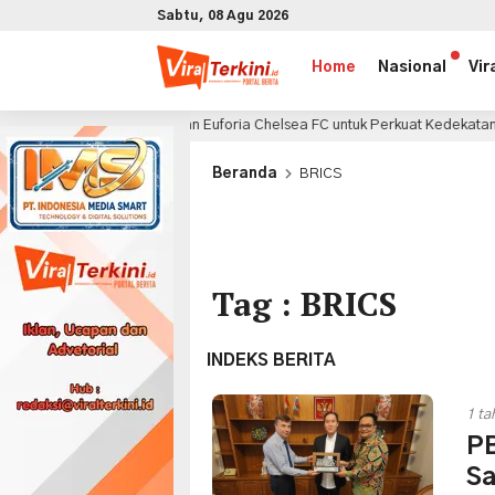
Sabtu, 08 Agu 2026
Home
Nasional
Vir
ly Manfaatkan Euforia Chelsea FC untuk Perkuat Kedekatan dengan Konsum
x
Beranda
BRICS
Tag : BRICS
INDEKS BERITA
1 ta
PB
Sa