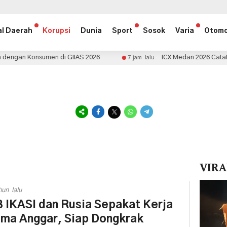
al Daerah
Korupsi
Dunia
Sport
Sosok
Varia
Otomo
en di GIIAS 2026
ICX Medan 2026 Catat Transaksi Rp1,5
7 jam lalu
VIRA
Pemuta
hun lalu
Video
 IKASI dan Rusia Sepakat Kerja
ma Anggar, Siap Dongkrak