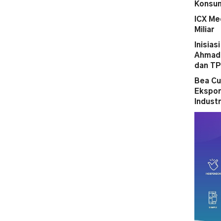
Konsum
ICX Me
Miliar
Inisias
Ahmad 
dan T
Bea Cu
Ekspor
Indust