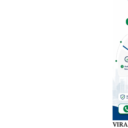
Mula
Redi
Gur
di 1
Kec
VIR