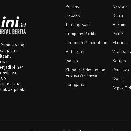
Par
Kontak
Nasional
Redaksi
Dunia
Tentang Kami
Hukum
Company Profile
Politik
Pedoman Pemberitaan
Ekonomi
nformasi yang
bang, dan
Rate Iklan
Viral Dae
itaan.
Indeks
Korupsi
n dan
njadi pilihan
Standar Perlindungan
Peristiwa
institusi.
Profesi Wartawan
nsip
Sport
 jurnalistik,
Langganan
Sepak Bo
idak berpihak