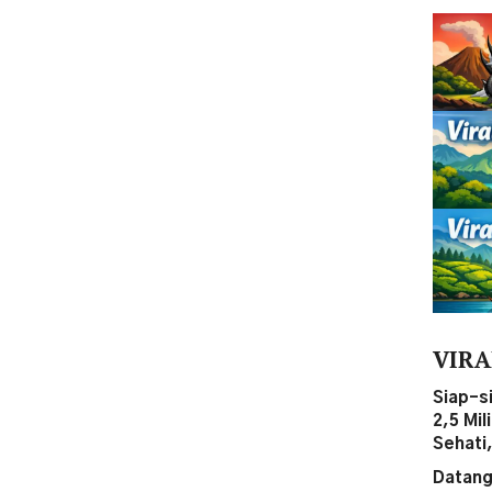
VIRA
Siap-s
2,5 Mi
Sehati
Datang