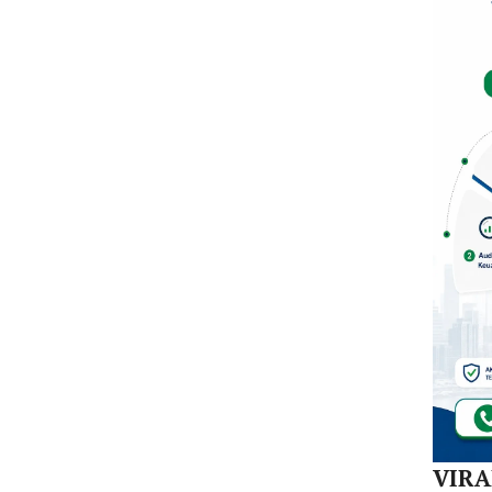
Dal
di K
30
Akej
VIR