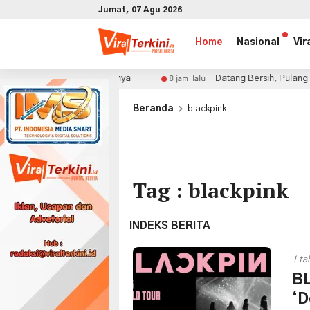
Jumat, 07 Agu 2026
Home
Nasional
Vir
i Peruntukannya
Datang Bersih, Pulang Bersih: Ketika 
8 jam lalu
x
Beranda
blackpink
Tag : blackpink
INDEKS BERITA
1 ta
BL
‘D