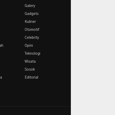
e
1
Galery
Agustus
Gadgets
Kuliner
Otomotif
Celebrity
rah
Opini
Teknologi
Wisata
Sosok
la
Editorial