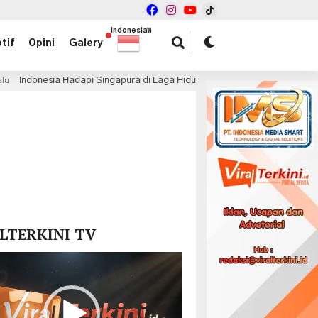
Indonesian
▼
tif
Opini
Galery
Hadapi Singapura di Laga Hidup Mati, John Herdman: Kami Terluka dan L
x
LTERKINI TV
r