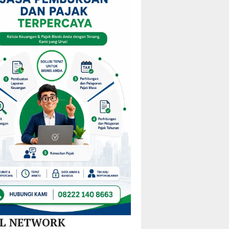
am
Mulai
KPPD
Kejurprov
M
Redistribusi
2026,
Malut
Guru
Paparkan
ira
di 10
Inovasi
Kecamatan
Hilirisasi
Nikel
dan
SPBE
AL NETWORK