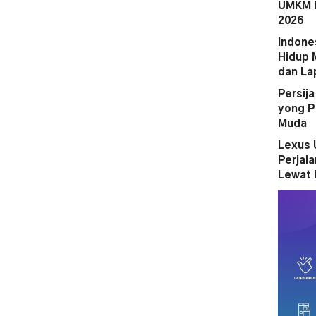
UMKM M
2026
Indone
Hidup 
dan La
Persij
yong P
Muda
Lexus 
Perjal
Lewat 