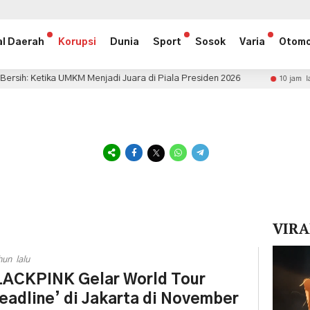
al Daerah
Korupsi
Dunia
Sport
Sosok
Varia
Otomo
UMKM Menjadi Juara di Piala Presiden 2026
Indonesia 
10 jam lalu
VIRA
Pemuta
hun lalu
Video
ACKPINK Gelar World Tour
eadline’ di Jakarta di November