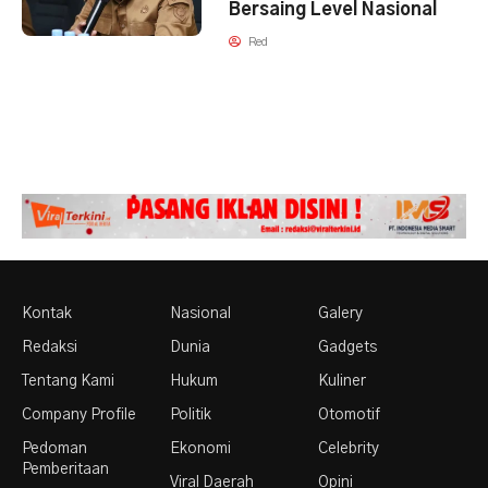
Bersaing Level Nasional
Red
Kontak
Nasional
Galery
Redaksi
Dunia
Gadgets
Tentang Kami
Hukum
Kuliner
Company Profile
Politik
Otomotif
Pedoman
Ekonomi
Celebrity
Pemberitaan
Viral Daerah
Opini