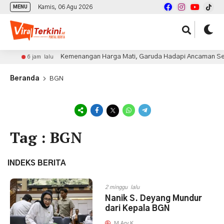
Kamis, 06 Agu 2026
MENU
Kemenangan Harga Mati, Garuda Hadapi Ancaman Seran
6 jam lalu
Beranda
BGN
Tag : BGN
INDEKS BERITA
2 minggu lalu
Nanik S. Deyang Mundur
dari Kepala BGN
M Ary K