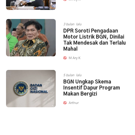
3 bulan lalu
DPR Soroti Pengadaan
Motor Listrik BGN, Dinilai
Tak Mendesak dan Terlalu
Mahal
M Ary K
5 bulan lalu
BGN Ungkap Skema
Insentif Dapur Program
Makan Bergizi
Arthur