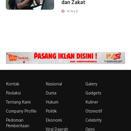
dan Zakat
M Ary K
Kontak
Nasional
Galery
Redaksi
Dunia
Gadgets
Tentang Kami
Hukum
Kuliner
Company Profile
Politik
Otomotif
Pedoman
Ekonomi
Celebrity
Pemberitaan
Viral Daerah
Opini