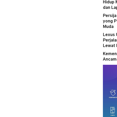
Hidup 
dan La
Persij
yong P
Muda
Lexus 
Perjal
Lewat 
Kemena
Ancama