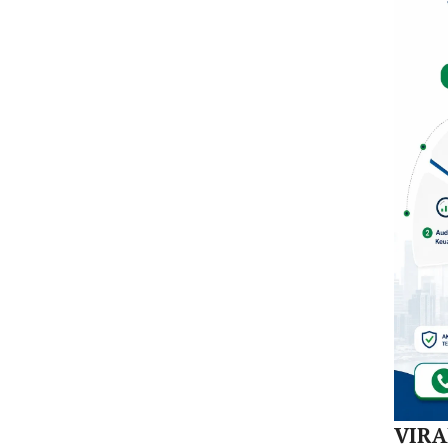
Dal
di K
30
Akej
VIR