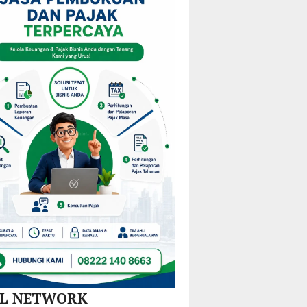
am
Mulai
KPPD
Kejurprov
M
Redistribusi
2026,
Malut
Guru
Paparkan
ira
di 10
Inovasi
Kecamatan
Hilirisasi
Nikel
dan
SPBE
AL NETWORK