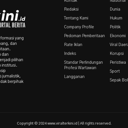
Kontak
Nasional
Redaksi
Dunia
Tentang Kami
Hukum
Company Profile
Politik
Pedoman Pemberitaan
Ekonomi
nformasi yang
bang, dan
Rate Iklan
Viral Dae
itaan.
Indeks
Korupsi
n dan
njadi pilihan
Standar Perlindungan
Peristiwa
institusi.
Profesi Wartawan
nsip
Sport
 jurnalistik,
Langganan
Sepak Bo
idak berpihak
Copyright © 2024 www.viralterkini.id | All rights reserved.