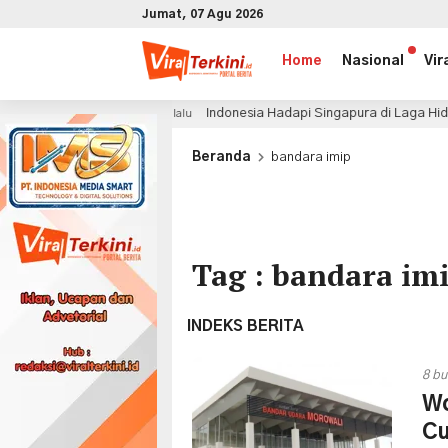
Jumat, 07 Agu 2026
Home
Nasional
Vir
Indonesia Hadapi Singapura di Laga Hidup Mati, John
5 jam lalu
x
Beranda
bandara imip
Tag : bandara im
INDEKS BERITA
8 bu
Wo
Cu