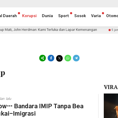
al Daerah
Korupsi
Dunia
Sport
Sosok
Varia
Otomo
 Herdman: Kami Terluka dan Lapar Kemenangan
Persija 
5 jam lalu
ip
VIRA
Pemuta
lan lalu
Video
w… Bandara IMIP Tanpa Bea
kai-Imigrasi