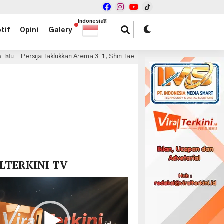
Indonesian
▼
tif
Opini
Galery
Taklukkan Arema 3-1, Shin Tae-yong Puas dengan Performa Pemain Muda
x
LTERKINI TV
r