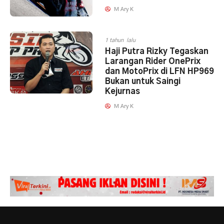
M Ary K
1 tahun lalu
Haji Putra Rizky Tegaskan
Larangan Rider OnePrix
dan MotoPrix di LFN HP969
Bukan untuk Saingi
Kejurnas
M Ary K