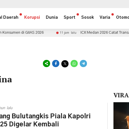
al Daerah
Korupsi
Dunia
Sport
Sosok
Varia
Otomo
IIAS 2026
ICX Medan 2026 Catat Transaksi Rp1,5 Miliar
11 jam lalu
ina
VIRA
Pemuta
hun lalu
Video
ang Bulutangkis Piala Kapolri
25 Digelar Kembali