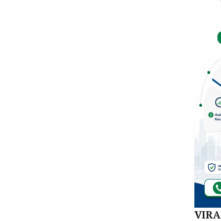
Mula
Redi
Gur
di 1
Kec
VIR