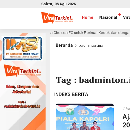
Sabtu, 08 Agu 2026
Home
Nasional
Vir
aatkan Euforia Chelsea FC untuk Perkuat Kedekatan dengan Konsumen di G
x
Beranda
badminton.ina
Tag : badminton.
INDEKS BERITA
1 ta
Aj
20