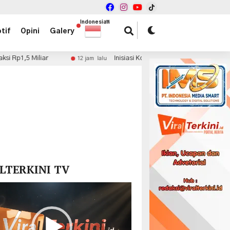
Indonesian
▼
tif
Opini
Galery
Inisiasi Kolaborasi Fiskal, dr. Haryadi Ahmad Minta
12 jam lalu
x
LTERKINI TV
r