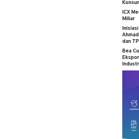
Konsum
ICX Me
Miliar
Inisias
Ahmad 
dan T
Bea Cu
Ekspor
Indust