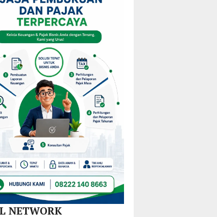
i
KPPD
Pulau
Kejurprov
stribusi
2026,
Gebe,
Malut
u
Paparkan
Pemkab
0
Inovasi
Halteng
amatan
Hilirisasi
Terjunkan
Nikel
Tim
dan
Gabungan
SPBE
Lintas
Sektor
AL NETWORK