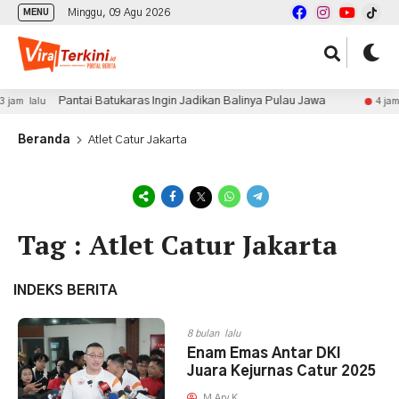
Minggu, 09 Agu 2026
MENU
Pantai Batukaras Ingin Jadikan Balinya Pulau Jawa
jam lalu
4 jam l
Beranda
Atlet Catur Jakarta
Tag : Atlet Catur Jakarta
INDEKS BERITA
8 bulan lalu
Enam Emas Antar DKI
Juara Kejurnas Catur 2025
M Ary K