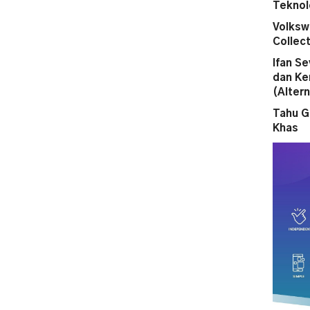
Teknol
Volksw
Collect
Ifan S
dan Ke
(Altern
Tahu G
Khas