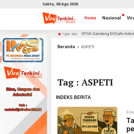
Sabtu, 08 Agu 2026
Home
Nasional
Vir
dian AC Milan
DFSK Gandeng EVSafe Indonesia, Doron
1 jam lalu
x
Beranda
ASPETI
Tag : ASPETI
INDEKS BERITA
6 bu
Ta
pe