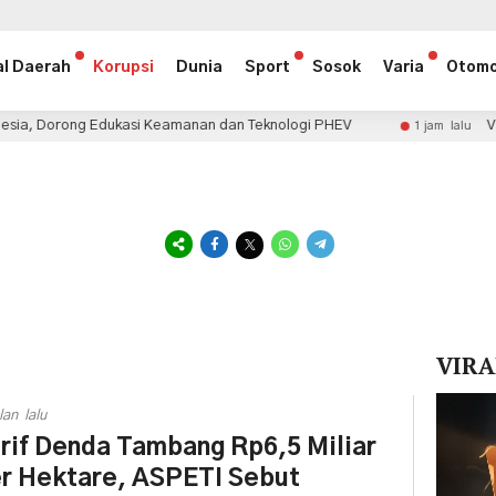
al Daerah
Korupsi
Dunia
Sport
Sosok
Varia
Otomo
g Edukasi Keamanan dan Teknologi PHEV
Volkswagen I
1 jam lalu
VIRA
Pemuta
lan lalu
Video
rif Denda Tambang Rp6,5 Miliar
r Hektare, ASPETI Sebut