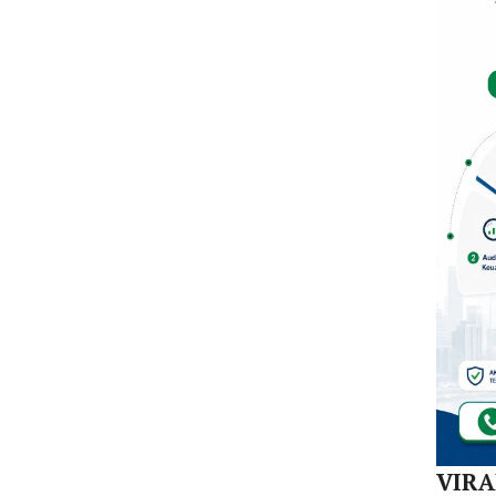
Mula
Redi
Gur
di 1
Kec
VIR