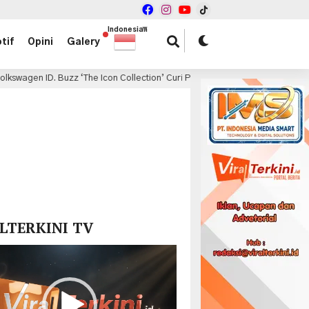
Indonesian
▼
tif
Opini
Galery
D. Buzz ‘The Icon Collection’ Curi Perhatian di GIIAS 2026
1 jam lalu
x
LTERKINI TV
r