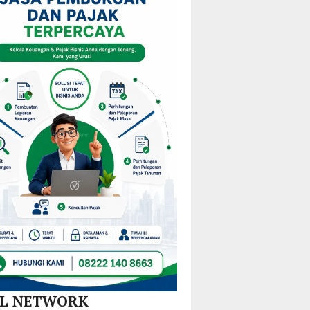
i
KPPD
Pulau
Kejurprov
stribusi
2026,
Gebe,
Malut
u
Paparkan
Pemkab
0
Inovasi
Halteng
amatan
Hilirisasi
Terjunkan
Nikel
Tim
dan
Gabungan
SPBE
Lintas
Sektor
AL NETWORK