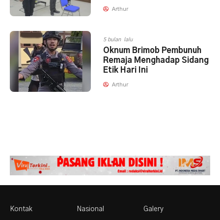
Arthur
5 bulan lalu
Oknum Brimob Pembunuh
Remaja Menghadap Sidang
Etik Hari Ini
Arthur
Kontak
Nasional
Galery