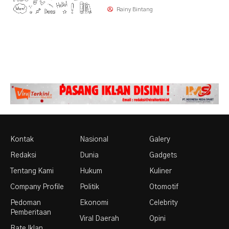
Rainy Bintang
Kontak
Nasional
Galery
Redaksi
Dunia
Gadgets
Tentang Kami
Hukum
Kuliner
Company Profile
Politik
Otomotif
Pedoman
Ekonomi
Celebrity
Pemberitaan
Viral Daerah
Opini
Rate Iklan