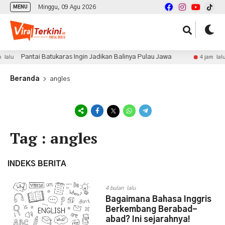
Minggu, 09 Agu 2026
MENU
Pantai Batukaras Ingin Jadikan Balinya Pulau Jawa
lalu
4 jam lalu
Beranda
angles
Tag : angles
INDEKS BERITA
4 bulan lalu
Bagaimana Bahasa Inggris
Berkembang Berabad-
abad? Ini sejarahnya!