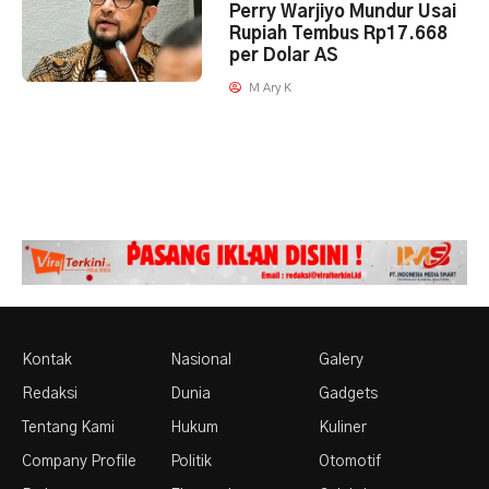
Perry Warjiyo Mundur Usai
Rupiah Tembus Rp17.668
per Dolar AS
M Ary K
Kontak
Nasional
Galery
Redaksi
Dunia
Gadgets
Tentang Kami
Hukum
Kuliner
Company Profile
Politik
Otomotif