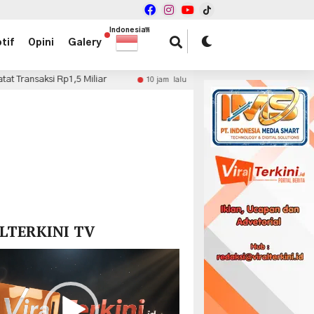
Indonesian
▼
tif
Opini
Galery
1,5 Miliar
Inisiasi Kolaborasi Fiskal, dr. Haryadi Ah
10 jam lalu
x
LTERKINI TV
r