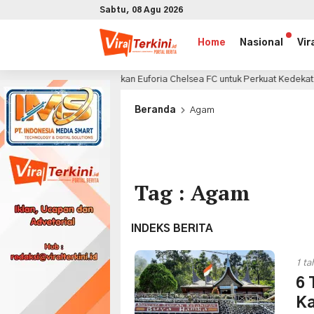
Sabtu, 08 Agu 2026
Home
Nasional
Vir
eely Manfaatkan Euforia Chelsea FC untuk Perkuat Kedekatan dengan Kons
x
Beranda
Agam
Tag : Agam
INDEKS BERITA
1 ta
6 
K