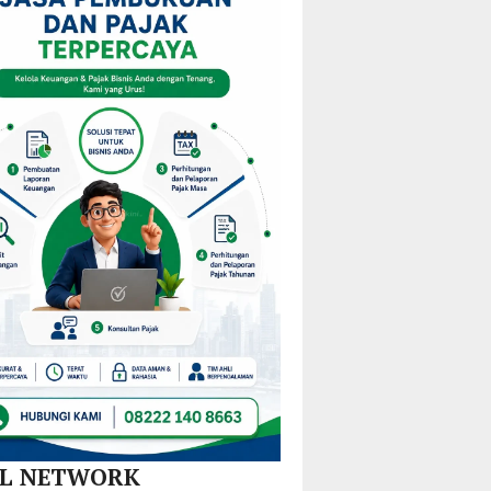
i
KPPD
Pulau
Kejurprov
stribusi
2026,
Gebe,
Malut
u
Paparkan
Pemkab
0
Inovasi
Halteng
amatan
Hilirisasi
Terjunkan
Nikel
Tim
dan
Gabungan
SPBE
Lintas
Sektor
AL NETWORK