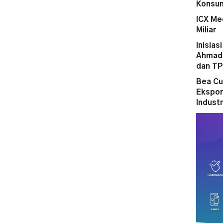
Konsum
ICX Me
Miliar
Inisias
Ahmad 
dan T
Bea Cu
Ekspor
Indust