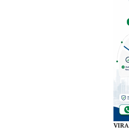
Mula
Redi
Gur
di 1
Kec
VIR