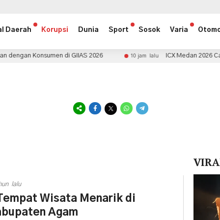
al Daerah
Korupsi
Dunia
Sport
Sosok
Varia
Otomo
umen di GIIAS 2026
ICX Medan 2026 Catat Transaksi Rp
10 jam lalu
VIRA
Pemuta
hun lalu
Video
Tempat Wisata Menarik di
abupaten Agam