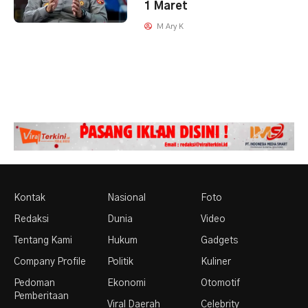
1 Maret
M Ary K
Kontak
Nasional
Foto
Redaksi
Dunia
Video
Tentang Kami
Hukum
Gadgets
Company Profile
Politik
Kuliner
Pedoman
Ekonomi
Otomotif
Pemberitaan
Viral Daerah
Celebrity