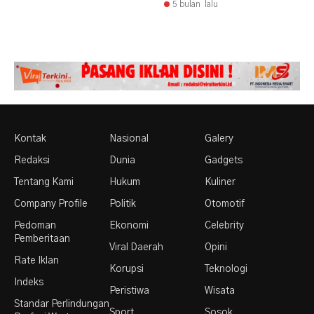
5 bulan lalu
Kontak
Nasional
Galery
Redaksi
Dunia
Gadgets
Tentang Kami
Hukum
Kuliner
Company Profile
Politik
Otomotif
Pedoman
Ekonomi
Celebrity
Pemberitaan
Viral Daerah
Opini
Rate Iklan
Korupsi
Teknologi
Indeks
Peristiwa
Wisata
Standar Perlindungan
Sport
Sosok