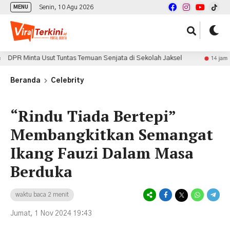
Senin, 10 Agu 2026
MENU
inta Usut Tuntas Temuan Senjata di Sekolah Jaksel
Pe
14 jam lalu
Beranda
Celebrity
“Rindu Tiada Bertepi”
Membangkitkan Semangat
Ikang Fauzi Dalam Masa
Berduka
waktu baca 2 menit
Jumat, 1 Nov 2024 19:43