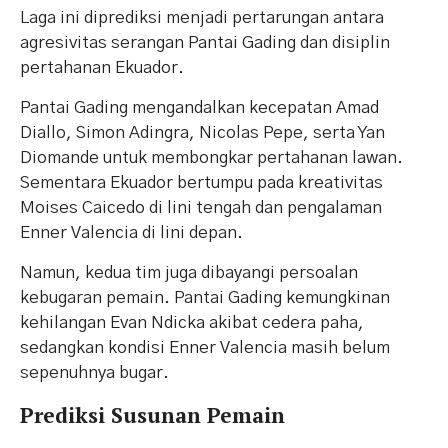
Laga ini diprediksi menjadi pertarungan antara
agresivitas serangan Pantai Gading dan disiplin
pertahanan Ekuador.
Pantai Gading mengandalkan kecepatan Amad
Diallo, Simon Adingra, Nicolas Pepe, serta Yan
Diomande untuk membongkar pertahanan lawan.
Sementara Ekuador bertumpu pada kreativitas
Moises Caicedo di lini tengah dan pengalaman
Enner Valencia di lini depan.
Namun, kedua tim juga dibayangi persoalan
kebugaran pemain. Pantai Gading kemungkinan
kehilangan Evan Ndicka akibat cedera paha,
sedangkan kondisi Enner Valencia masih belum
sepenuhnya bugar.
Prediksi Susunan Pemain