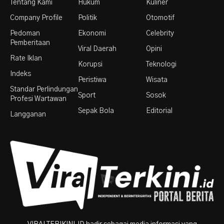
Tentang Kami
Hukum
Kuliner
Company Profile
Politik
Otomotif
Pedoman
Ekonomi
Celebrity
Pemberitaan
Viral Daerah
Opini
Rate Iklan
Korupsi
Teknologi
Indeks
Peristiwa
Wisata
Standar Perlindungan
Sport
Sosok
Profesi Wartawan
Sepak Bola
Editorial
Langganan