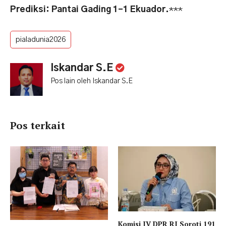
Prediksi: Pantai Gading 1-1 Ekuador.
***
pialadunia2026
Iskandar S.E
Pos lain oleh Iskandar S.E
Pos terkait
Komisi IV DPR RI Soroti 191