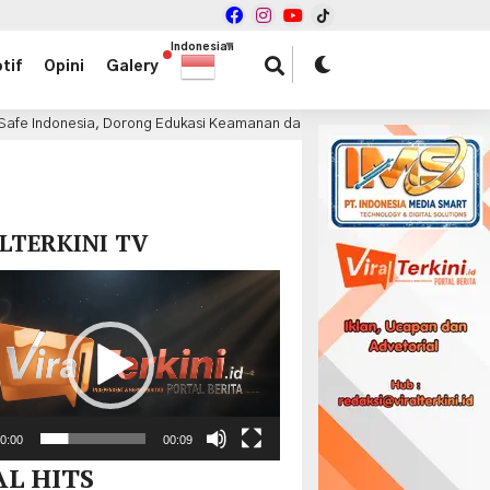
Indonesian
▼
tif
Opini
Galery
rong Edukasi Keamanan dan Teknologi PHEV
Volkswagen
3 jam lalu
x
LTERKINI TV
r
0:00
00:09
AL HITS