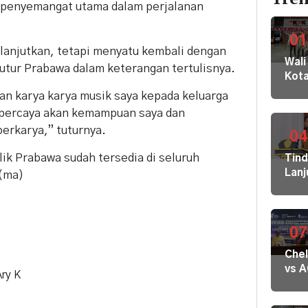
i penyemangat utama dalam perjalanan
01
lanjutkan, tetapi menyatu kembali dengan
Wali
tutur Prabawa dalam keterangan tertulisnya.
Kot
Buki
an karya karya musik saya kepada keluarga
dan
u percaya akan kemampuan saya dan
Jaja
erkarya,” tuturnya.
Dila
04
ke
lik Prabawa sudah tersedia di seluruh
Tin
KPK
Lanj
 (ma)
Kom
Ara
HAM
Bupa
sert
Disd
Omb
Hal
07
RI
Mula
Che
Redi
vs 
Gur
Ary K
Mila
di 1
Dige
Kec