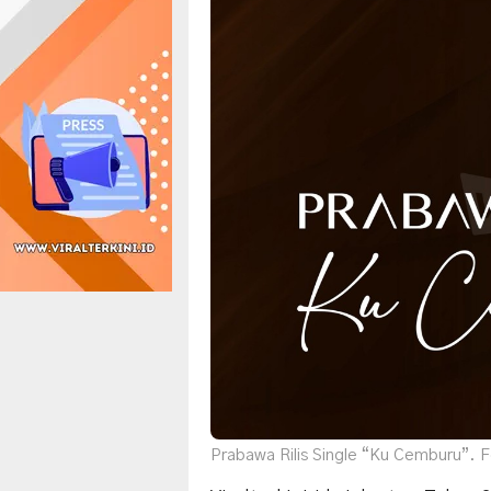
Prabawa Rilis Single “Ku Cemburu”. Fo