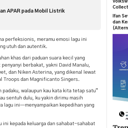
Volksw
Collect
an APAR pada Mobil Listrik
Ifan S
dan Ke
(Altern
a perfeksionis, meramu emosi lagu ini
ng utuh dan autentik.
uhan khas dari paduan suara kecil yang
penyanyi berbakat, yakni David Manalu,
t, dan Niken Asterina, yang dikenal lewat
l Troops dan Magnificanto Singers.
lah padaku, walaupun kau kata kita tetap satu”
kau sentuh dulu, ku yakin dirimu masih
iwa lagu ini—menyampaikan kepedihan yang
ini kepada keluarga dan sahabat-sahabat
Tren