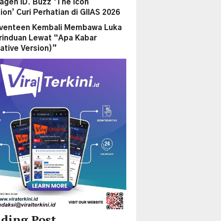
agen ID. Buzz ‘The Icon
ion’ Curi Perhatian di GIIAS 2026
eventeen Kembali Membawa Luka
rinduan Lewat “Apa Kabar
ative Version)”
ding Post