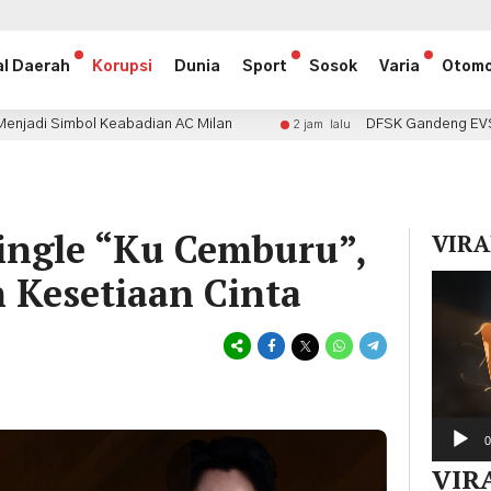
al Daerah
Korupsi
Dunia
Sport
Sosok
Varia
Otomo
badian AC Milan
DFSK Gandeng EVSafe Indonesia, Do
2 jam lalu
Single “Ku Cemburu”,
VIRA
 Kesetiaan Cinta
Pemuta
Video
0
VIR