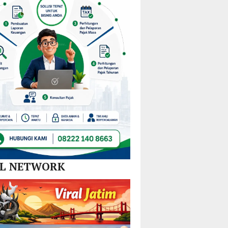
Nikel
Tim
dan
Gabungan
SPBE
Lintas
Sektor
AL NETWORK