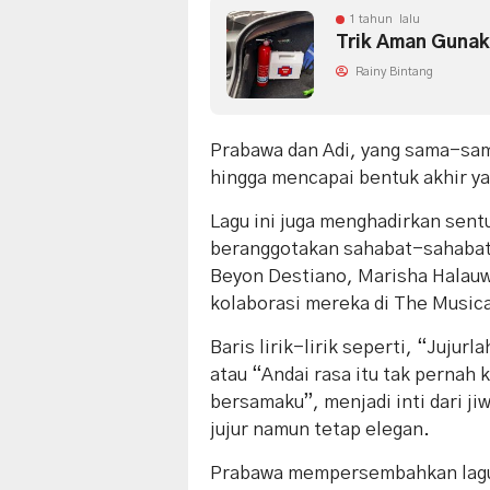
1 tahun lalu
Trik Aman Gunak
Rainy Bintang
Prabawa dan Adi, yang sama-sam
hingga mencapai bentuk akhir ya
Lagu ini juga menghadirkan sent
beranggotakan sahabat-sahabat 
Beyon Destiano, Marisha Halauwe
kolaborasi mereka di The Musica
Baris lirik-lirik seperti, “Jujur
atau “Andai rasa itu tak pernah 
bersamaku”, menjadi inti dari j
jujur namun tetap elegan.
Prabawa mempersembahkan lagu 