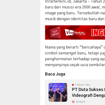
Viralterkini.id, Jakarta – Tahun
baru dari musisi era 2000 awal,
image yang baru. Tersebutlah na
musik dengan identitas baru dan
Nama yang berarti “bercahaya” 
simbol semangat baru, tetapi jug
penghormatan terhadap sang ay
menyanyinya sejak usia sembila
Baca Juga
1 tahun lalu
PT Duta Sukses 
Videografi Deng
M Ary K