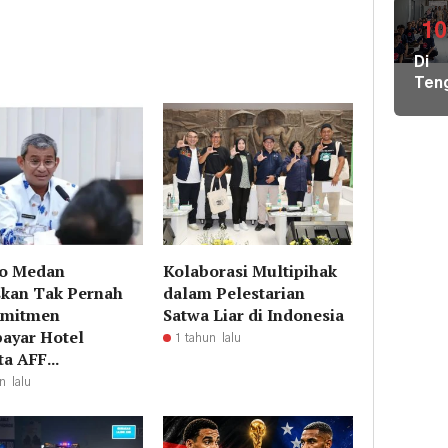
di
GBK
10
Har
Di
Tike
Ten
Mula
Der
Rp8
Nike
Ribu
Pem
Hal
Kiri
Pem
Loka
Ber
o Medan
Kolaborasi Multipihak
Ilmu
kan Tak Pernah
dalam Pelestarian
ke
omitmen
Satwa Liar di Indonesia
Par
ayar Hotel
1 tahun lalu
a AFF...
n lalu