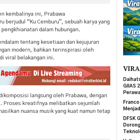
en kembalinya ini, Prabawa
u berjudul “Ku Cemburu”, sebuah karya yang
t pengkhianatan dalam hubungan.
mendalam tentang kesetiaan dan kejujuran
ngan modern, bahkan terinspirasi oleh
 viral belakangan ini.
VIRA
Daihat
GIIAS 
Perawa
 dikomposisi langsung oleh Prabawa, dengan
Franco
. Proses kreatifnya melibatkan sejumlah
Menjad
hasilkan nuansa musik yang kuat namun tetap
DFSK G
Dorong
Teknol