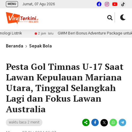
Jumat, 07 Agu 2026
MENU
trik
GWM Beri Bonus Adventure Package untuk Pembeli 
2 jam lalu
Beranda
Sepak Bola
Pesta Gol Timnas U-17 Saat
Lawan Kepulauan Mariana
Utara, Tinggal Selangkah
Lagi dan Fokus Lawan
Australia
waktu baca 2 menit