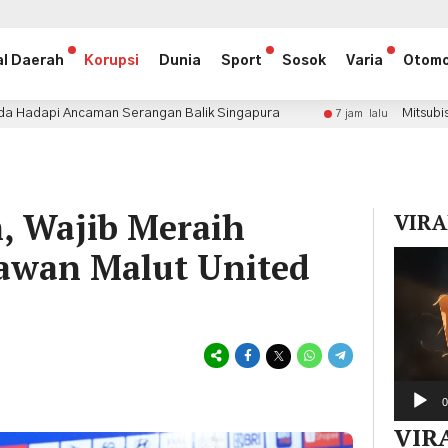
al Daerah
Korupsi
Dunia
Sport
Sosok
Varia
Otomo
gan Balik Singapura
Mitsubishi Fuso Sertifikasi 34 K
7 jam lalu
m, Wajib Meraih
VIRA
wan Malut United
Pemuta
Video
0
VIR