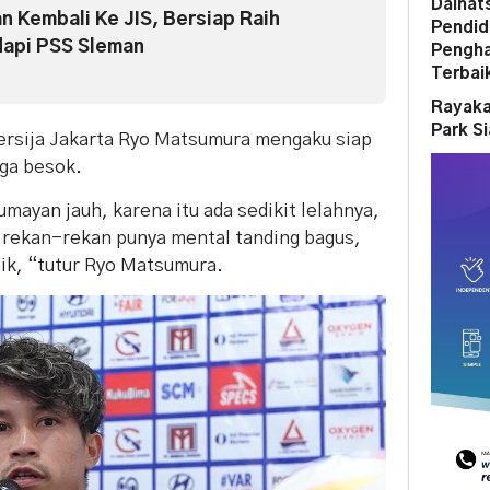
Daihat
 Kembali Ke JIS, Bersiap Raih
Pendid
api PSS Sleman
Pengha
Terbai
Rayaka
Park S
rsija Jakarta Ryo Matsumura mengaku siap
ga besok.
umayan jauh, karena itu ada sedikit lelahnya,
n rekan-rekan punya mental tanding bagus,
aik, “tutur Ryo Matsumura.