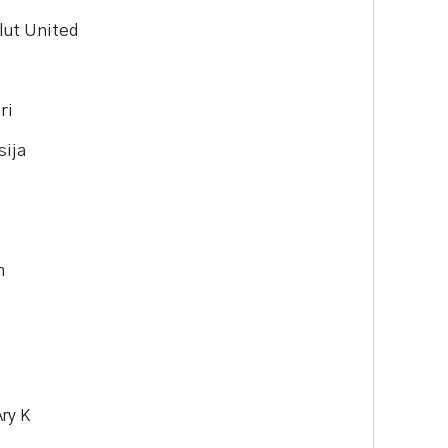
lut United
ri
sija
n
Ary K