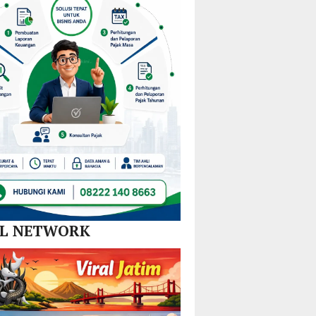
Nikel
dan
SPBE
AL NETWORK