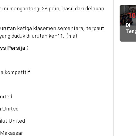
Air
Bers
 ini mengantongi 28 poin, hasil dari delapan
di
10
Pula
Di
Geb
 urutan ketiga klasemen sementara, terpaut
Ten
Pem
ang duduk di urutan ke-11. (ma)
Der
Hal
Nike
Terj
vs Persija :
Pem
Tim
Hal
Gab
Kiri
Lint
Pem
Sek
a kompetitif
Loka
Ber
Ilmu
ke
nited
Par
a United
alut United
M Makassar