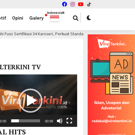
Indonesian
▼
tif
Opini
Galery
aroseri, Perkuat Standar Keselamatan Kendaraan Niaga Nasional
8 j
x
LTERKINI TV
r
0:00
00:09
AL HITS