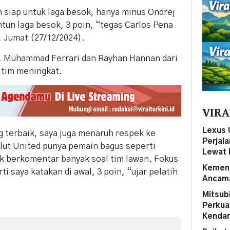
 siap untuk laga besok, hanya minus Ondrej
ntun laga besok, 3 poin, “tegas Carlos Pena
, Jumat (27/12/2024).
, Muhammad Ferrari dan Rayhan Hannan dari
tim meningkat.
VIRA
Lexus 
g terbaik, saya juga menaruh respek ke
Perjal
lut United punya pemain bagus seperti
Lewat 
dak berkomentar banyak soal tim lawan. Fokus
Kemena
i saya katakan di awal, 3 poin, “ujar pelatih
Ancama
Mitsubi
Perkua
Kendar