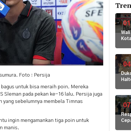
Tren
01
Wali
Kot
Buki
dan
Jaja
Dila
04
ke
Dukc
sumura. Foto : Persija
KPK
Hal
Kom
Laya
bagus untuk bisa meraih poin. Mereka
HAM
Adm
 Sleman pada pekan ke-16 lalu. Persija juga
sert
Suk
Omb
ain yang sebelumnya membela Timnas
Tob
07
RI
Dal
Res
di K
entu ingin mengamankan tiga poin untuk
Cep
30
Kris
n manis.
Akej