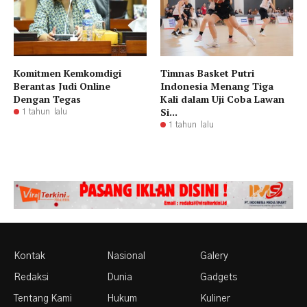
Komitmen Kemkomdigi
Timnas Basket Putri
Berantas Judi Online
Indonesia Menang Tiga
Dengan Tegas
Kali dalam Uji Coba Lawan
Si...
1 tahun lalu
1 tahun lalu
Kontak
Nasional
Galery
Redaksi
Dunia
Gadgets
Tentang Kami
Hukum
Kuliner