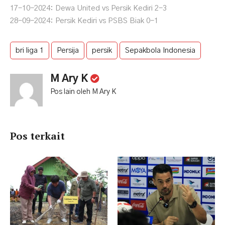
17-10-2024: Dewa United vs Persik Kediri 2-3
28-09-2024: Persik Kediri vs PSBS Biak 0-1
bri liga 1
Persija
persik
Sepakbola Indonesia
M Ary K
Pos lain oleh M Ary K
Pos terkait