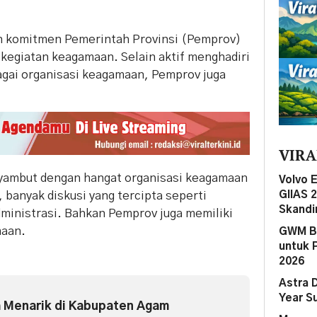
an komitmen Pemerintah Provinsi (Pemprov)
kegiatan keagamaan. Selain aktif menghadiri
agai organisasi keagamaan, Pemprov juga
.
VIRA
nyambut dengan hangat organisasi keagamaan
Volvo 
 banyak diskusi yang tercipta seperti
GIIAS 
Skandi
ministrasi. Bahkan Pemprov juga memiliki
maan.
GWM Be
untuk 
2026
Astra 
Year S
 Menarik di Kabupaten Agam