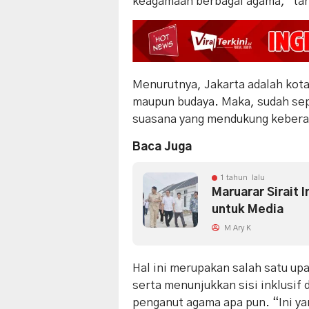
keagamaan berbagai agama,” ta
Menurutnya, Jakarta adalah kota 
maupun budaya. Maka, sudah s
suasana yang mendukung keber
Baca Juga
1 tahun lalu
Maruarar Sirait
untuk Media
M Ary K
Hal ini merupakan salah satu up
serta menunjukkan sisi inklusif
penganut agama apa pun. “Ini ya