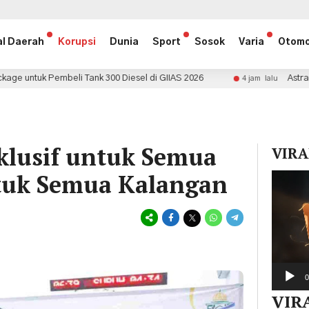
al Daerah
Korupsi
Dunia
Sport
Sosok
Varia
Otomo
k 300 Diesel di GIIAS 2026
Astra Daihatsu Umumkan Pe
4 jam lalu
nklusif untuk Semua
VIRA
uk Semua Kalangan
Pemuta
Video
0
VIR