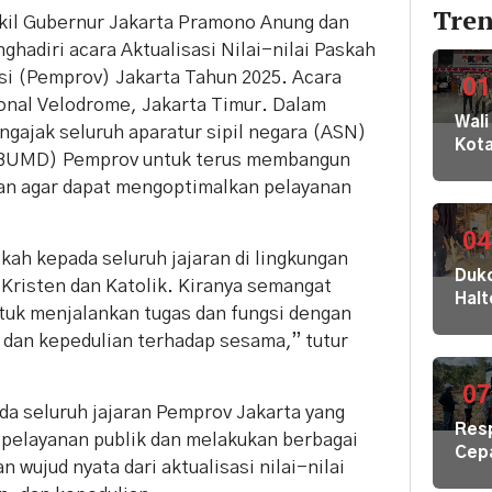
Tren
kil Gubernur Jakarta Pramono Anung dan
ghadiri acara Aktualisasi Nilai-nilai Paskah
si (Pemprov) Jakarta Tahun 2025. Acara
01
ional Velodrome, Jakarta Timur. Dalam
Wali
gajak seluruh aparatur sipil negara (ASN)
Kot
 (BUMD) Pemprov untuk terus membangun
Buki
man agar dapat mengoptimalkan pelayanan
dan
Jaja
Dila
04
ah kepada seluruh jajaran di lingkungan
ke
Dukc
KPK
Kristen dan Katolik. Kiranya semangat
Hal
Kom
tuk menjalankan tugas dan fungsi dengan
Laya
HAM
 dan kepedulian terhadap sesama,” tutur
Adm
sert
Suk
Omb
Tob
07
RI
da seluruh jajaran Pemprov Jakarta yang
Dal
Res
di K
pelayanan publik dan melakukan berbagai
Cep
30
n wujud nyata dari aktualisasi nilai-nilai
Kris
Akej