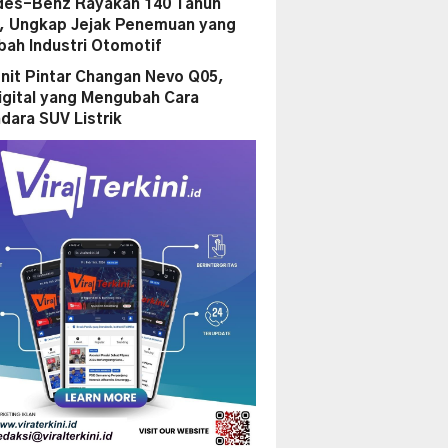
es-Benz Rayakan 140 Tahun
i, Ungkap Jejak Penemuan yang
ah Industri Otomotif
nit Pintar Changan Nevo Q05,
igital yang Mengubah Cara
dara SUV Listrik