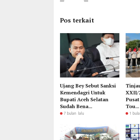
Pos terkait
Ujang Bey Sebut Sanksi
Tinja
Kemendagri Untuk
XXII/
Bupati Aceh Selatan
Pusat
Sudah Bena...
Tou...
7 bulan lalu
1 bula