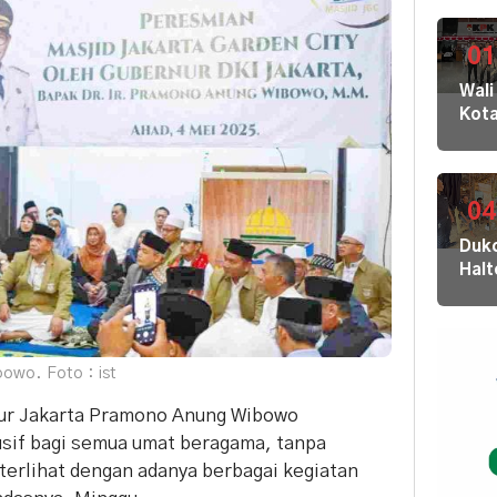
01
Wali
Kot
Buki
dan
Jaja
Dila
04
ke
Dukc
KPK
Hal
Kom
Laya
HAM
Adm
sert
Suk
Omb
Tob
RI
owo. Foto : ist
Dal
di K
rnur Jakarta Pramono Anung Wibowo
30
sif bagi semua umat beragama, tanpa
Akej
a terlihat dengan adanya berbagai kegiatan