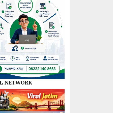
Nikel
dan
SPBE
AL NETWORK