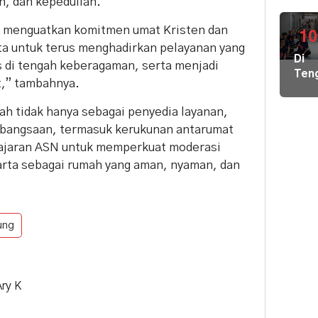
n, dan kepedulian.
Air
Bers
t menguatkan komitmen umat Kristen dan
di
10
rta untuk terus menghadirkan pelayanan yang
Pula
Di
Geb
 di tengah keberagaman, serta menjadi
Ten
Pem
t,” tambahnya.
Der
Hal
Nike
Terj
h tidak hanya sebagai penyedia layanan,
Pem
Tim
 kebangsaan, termasuk kerukunan antarumat
Hal
Gab
jajaran ASN untuk memperkuat moderasi
Kiri
Lint
Pem
rta sebagai rumah yang aman, nyaman, dan
Sek
Loka
Ber
Ilmu
ke
ung
Par
Ary K