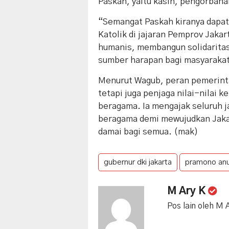
Paskah, yaitu kasih, pengorbana
“Semangat Paskah kiranya dapa
Katolik di jajaran Pemprov Jaka
humanis, membangun solidaritas
sumber harapan bagi masyaraka
Menurut Wagub, peran pemerinta
tetapi juga penjaga nilai-nilai
beragama. Ia mengajak seluruh 
beragama demi mewujudkan Jaka
damai bagi semua. (mak)
gubernur dki jakarta
pramono an
M Ary K
Pos lain oleh M 