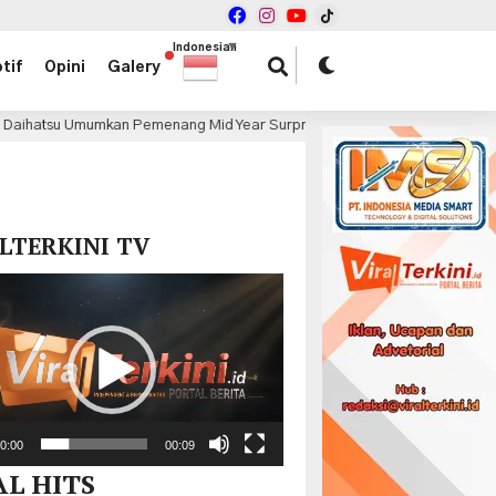
Indonesian
▼
tif
Opini
Galery
menang Mid Year Surprise Deals
Mercedes-Benz Rayaka
4 jam lalu
x
LTERKINI TV
r
0:00
00:09
AL HITS