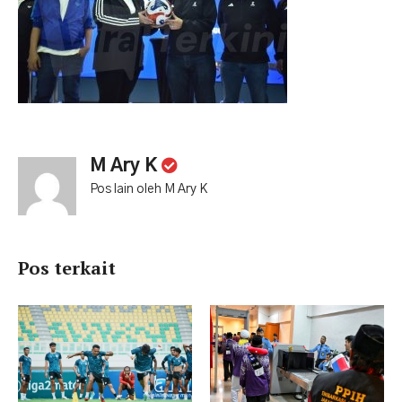
M Ary K
Pos lain oleh M Ary K
Pos terkait