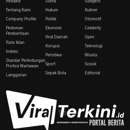
Redaksi
Dunia
Gadgets
Tentang Kami
Hukum
Kuliner
Company Profile
Politik
Otomotif
Pedoman
Ekonomi
Celebrity
Pemberitaan
Viral Daerah
Opini
Rate Iklan
Korupsi
Teknologi
Indeks
Peristiwa
Wisata
Standar Perlindungan
Sport
Sosok
Profesi Wartawan
Sepak Bola
Editorial
Langganan