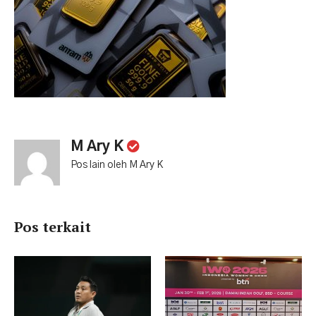
M Ary K
Pos lain oleh M Ary K
Pos terkait