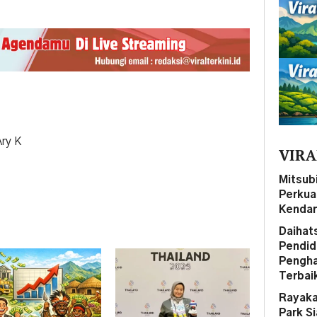
Ary K
VIRA
Mitsubi
Perkua
Kendar
Daihat
Pendid
Pengha
Terbai
Rayaka
Park S