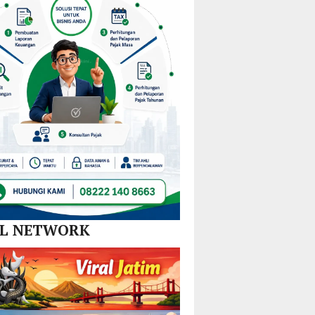
Nikel
dan
SPBE
AL NETWORK