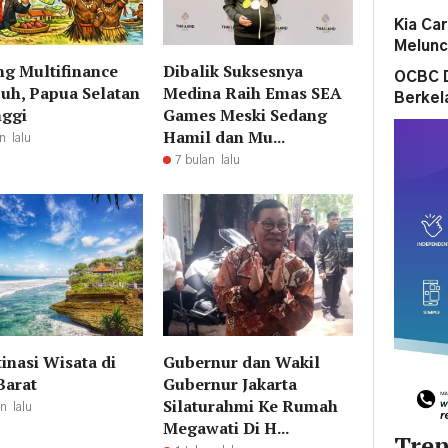
Kia Ca
Melunc
ng Multifinance
Dibalik Suksesnya
OCBC 
h, Papua Selatan
Medina Raih Emas SEA
Berkel
nggi
Games Meski Sedang
Hamil dan Mu...
n lalu
7 bulan lalu
inasi Wisata di
Gubernur dan Wakil
Barat
Gubernur Jakarta
Silaturahmi Ke Rumah
n lalu
Megawati Di H...
Tren