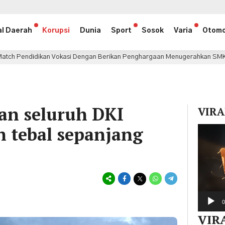
al Daerah
Korupsi
Dunia
Sport
Sosok
Varia
Otomo
Vokasi Dengan Berikan Penghargaan Menugerahkan SMK Binaan Terbaik
an seluruh DKI
VIRA
n tebal sepanjang
Pemuta
Video
0
VIR