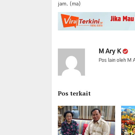
jam. (ma)
M Ary K
Pos lain oleh M 
Pos terkait