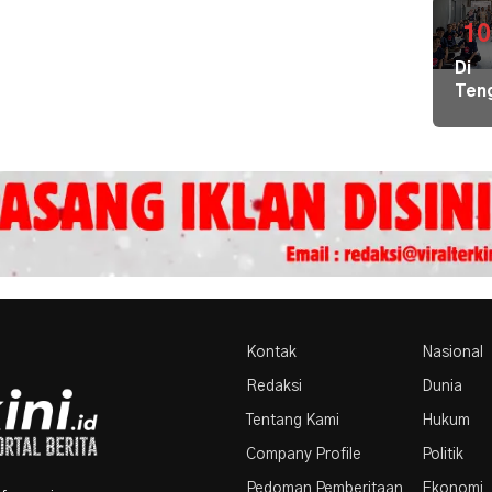
Bers
di
10
Pula
Di
Geb
Ten
Pem
Der
Hal
Nike
Terj
Pem
Tim
Hal
Gab
Kiri
Lint
Pem
Sek
Loka
Ber
Ilmu
ke
Par
Kontak
Nasional
Redaksi
Dunia
Tentang Kami
Hukum
Company Profile
Politik
Pedoman Pemberitaan
Ekonomi