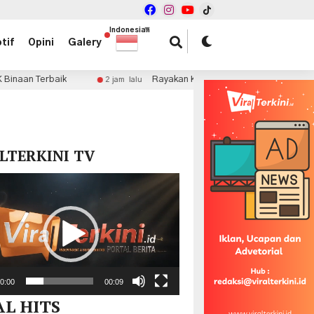
Indonesian
▼
tif
Opini
Galery
Rayakan Kemerdekaan, GWK Cultural Park Siapkan Pesta 
2 jam lalu
x
LTERKINI TV
r
0:00
00:09
AL HITS