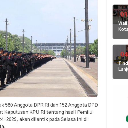
01
Wali
Kot
Buki
dan
Jaja
Dila
04
ke
Tin
KPK
Lanj
Kom
Ara
HAM
Bupa
sert
Disd
Omb
Hal
RI
Mula
nyak 580 Anggota DPR RI dan 152 Anggota DPD
Redi
Gur
rat Keputusan KPU RI tentang hasil Pemilu
di 1
4-2029, akan dilantik pada Selasa ini di
Kec
ta.