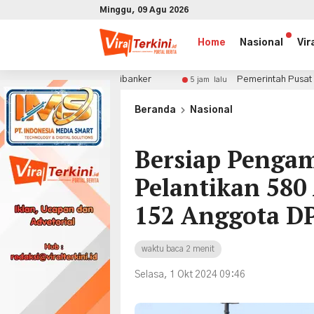
Minggu, 09 Agu 2026
Home
Nasional
Vir
 Para Citibanker
Pemerintah Pusat Tak Perlu Khawatir B
5 jam lalu
x
Beranda
Nasional
Bersiap Penga
Pelantikan 580
152 Anggota D
waktu baca 2 menit
Selasa, 1 Okt 2024 09:46