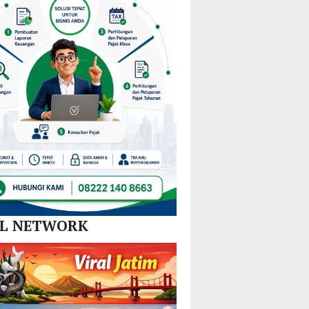
Nikel
dan
SPBE
AL NETWORK