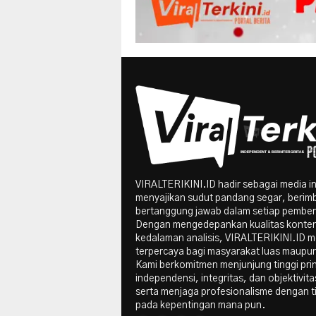
VIRALTERIKINI.ID hadir sebagai media i
menyajikan sudut pandang segar, berim
bertanggung jawab dalam setiap pember
Dengan mengedepankan kualitas konte
kedalaman analisis, VIRALTERIKINI.ID me
terpercaya bagi masyarakat luas maupun 
Kami berkomitmen menjunjung tinggi pri
independensi, integritas, dan objektivitas
serta menjaga profesionalisme dengan t
pada kepentingan mana pun.