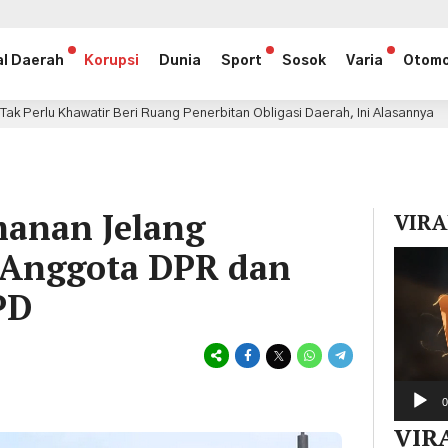
al Daerah
Korupsi
Dunia
Sport
Sosok
Varia
Otomo
eri Ruang Penerbitan Obligasi Daerah, Ini Alasannya
M
8 jam lalu
manan Jelang
VIRA
 Anggota DPR dan
Pemuta
Video
PD
0
VIR