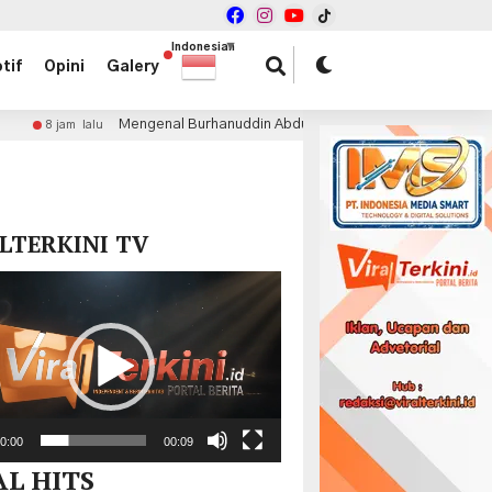
Indonesian
▼
tif
Opini
Galery
engenal Burhanuddin Abdullah, Ekonom Brilian di Balik Sejumlah Reformas
x
LTERKINI TV
r
0:00
00:09
AL HITS