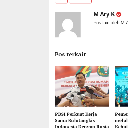
M Ary K
Pos lain oleh M 
Pos terkait
PBSI Perkuat Kerja
Pemer
Sama Bulutangkis
melal
Indonesia Dengan Rusia
Kehut