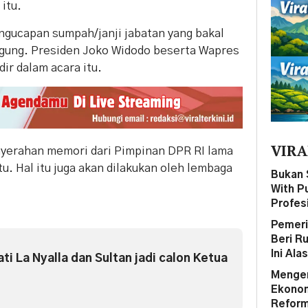
itu.
ngucapan sumpah/janji jabatan yang bakal
gung. Presiden Joko Widodo beserta Wapres
ir dalam acara itu.
VIRA
nyerahan memori dari Pimpinan DPR RI lama
u. Hal itu juga akan dilakukan oleh lembaga
Bukan 
With P
Profes
Pemeri
Beri R
Ini Ala
ti La Nyalla dan Sultan jadi calon Ketua
Mengen
Ekonom 
Reform