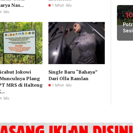
Air
Kec
arya Nas...
1 tahun lalu
Bers
n lalu
di
10
Pula
Potr
Geb
Sesi
Pem
Lati
Hal
Pers
Terj
Tim
Gab
Lint
Sek
Dicabut Jokowi
Single Baru “Bahaya”
 Munculnya Plang
Dari Olla Ramlan
T MRS di Halteng
1 tahun lalu
...
n lalu