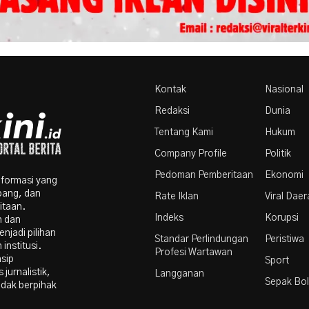
Kontak
Nasional
Redaksi
Dunia
Tentang Kami
Hukum
Company Profile
Politik
Pedoman Pemberitaan
Ekonomi
nformasi yang
bang, dan
Rate Iklan
Viral Dae
itaan.
Indeks
Korupsi
n dan
njadi pilihan
Standar Perlindungan
Peristiwa
institusi.
Profesi Wartawan
nsip
Sport
 jurnalistik,
Langganan
Sepak Bo
idak berpihak