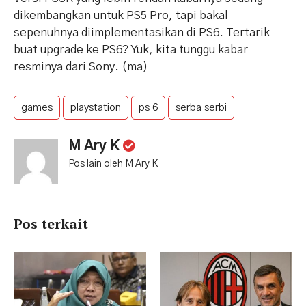
dikembangkan untuk PS5 Pro, tapi bakal
sepenuhnya diimplementasikan di PS6. Tertarik
buat upgrade ke PS6? Yuk, kita tunggu kabar
resminya dari Sony. (ma)
games
playstation
ps 6
serba serbi
M Ary K
Pos lain oleh M Ary K
Pos terkait