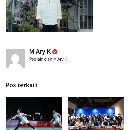
M Ary K
Pos lain oleh M Ary K
Pos terkait