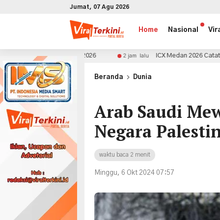
Jumat, 07 Agu 2026
Home
Nasional
Vir
 GIIAS 2026
ICX Medan 2026 Catat Transaksi Rp1,5 Milia
2 jam lalu
x
Beranda
Dunia
Arab Saudi Me
Negara Palesti
waktu baca 2 menit
Minggu, 6 Okt 2024 07:57