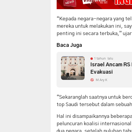
“Kepada negara-negara yang tel
mereka untuk melakukan ini, sa
penting ini secara terbuka,” ujar
Baca Juga
1 tahun lalu
Israel Ancam RS
Evakuasi
M Ary K
“Sekaranglah saatnya untuk berdir
top Saudi tersebut dalam sebuah
Hal ini disampaikannya beberap
peluncuran koalisi internasiona
dua negara, setelah puluhan tahu