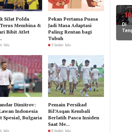
Air
Bers
di
10
k Silat Polda
Pekan Pertama Puasa
Pula
 Terus Membina &
Jadi Masa Adaptasi
Di
Geb
i Bibit Atlet
Paling Rentan bagi
Ten
Pem
Der
.
Tubuh
Hal
Nike
Terj
n lalu
5 bulan lalu
Pem
Tim
Hal
Gab
Kiri
Lint
Pem
Sek
Loka
Ber
Ilmu
ke
Par
andar Dimitrov:
Pemain Persikad
Lawan Indonesia
Bil’Asqan Kembali
t Spesial, Bulgaria
Berlatih Pasca Insiden
Saat Me...
n lalu
8 bulan lalu