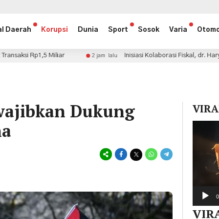
al Daerah
Korupsi
Dunia
Sport
Sosok
Varia
Otomo
r
Inisiasi Kolaborasi Fiskal, dr. Haryadi Ahmad Minta 
2 jam lalu
wajibkan Dukung
VIRA
na
Pemuta
Video
0
VIR