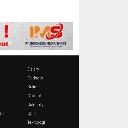
Galery
Gadgets
Kuliner
Otomotif
Celebrity
rah
Opini
Teknologi