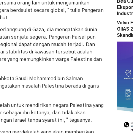
Bea Cu
 bersama orang lain untuk mengamankan
Ekspor
ara berdaulat secara global,” tulis Pangeran
Indust
but.
Volvo 
GIIAS 
erlangsung di Gaza, dia mengatakan dunia
Skandi
tan senjata segera. Pangeran Faisal pun
gional dapat dengan mudah terjadi. Dan
i stabilitas di kawasan tersebut adalah
ara yang memungkinkan warga Palestina dan
ahkota Saudi Mohammed bin Salman
gatakan masalah Palestina berada di garis
lelah untuk mendirikan negara Palestina yang
sebagai ibu kotanya, dan tidak akan
gan Israel tanpa syarat ini,” tegasnya.
 yang merdekalah yang akan memberikan