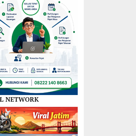
Nikel
dan
SPBE
AL NETWORK