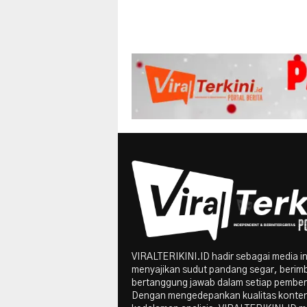
VIRALTERIKINI.ID hadir sebagai media i
menyajikan sudut pandang segar, berim
bertanggung jawab dalam setiap pember
Dengan mengedepankan kualitas konte