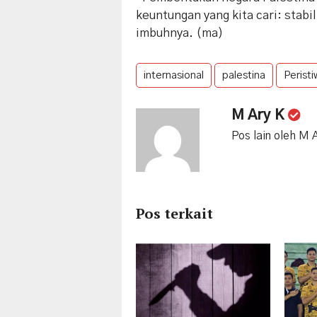
keuntungan yang kita cari: stabi
imbuhnya. (ma)
internasional
palestina
Perist
M Ary K
Pos lain oleh M 
Pos terkait