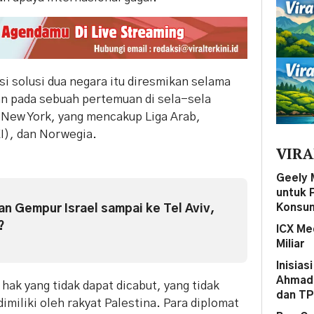
si solusi dua negara itu diresmikan selama
an pada sebuah pertemuan di sela-sela
 New York, yang mencakup Liga Arab,
I), dan Norwegia.
VIRA
Geely 
untuk 
Konsum
an Gempur Israel sampai ke Tel Aviv,
?
ICX Me
Miliar
Inisias
Ahmad 
hak yang tidak dapat dicabut, yang tidak
dan T
dimiliki oleh rakyat Palestina. Para diplomat