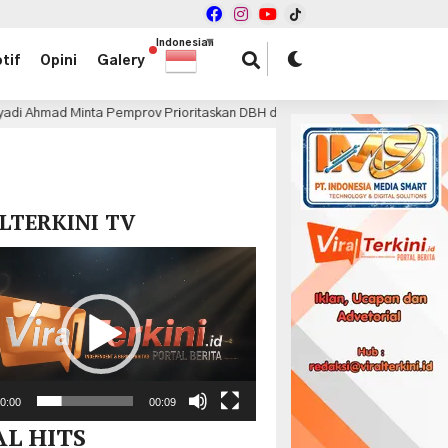
Indonesian
▼
tif
Opini
Galery
Pemprov Prioritaskan DBH dan TPP ASN
Bea Cukai Tanger
5 jam lalu
x
LTERKINI TV
r
0:00
00:09
AL HITS