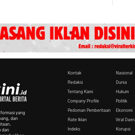
Kontak
Nasional
Redaksi
Dunia
Tentang Kami
Hukum
Company Profile
Politik
Pedoman Pemberitaan
Ekonomi
nformasi yang
bang, dan
Rate Iklan
Viral Dae
itaan.
Indeks
Korupsi
n dan