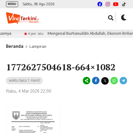
Sabtu, 08 Agu 2026
MENU
nya
Mengenal Burhanuddin Abdullah, Ekonom Brilian di
4 jam lalu
Beranda
Lampiran
1772627504618-664×1082
waktu baca 1 menit
Rabu, 4 Mar 2026 22:00