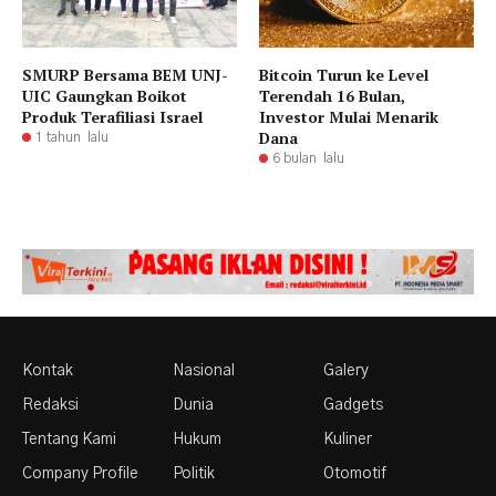
SMURP Bersama BEM UNJ-
Bitcoin Turun ke Level
UIC Gaungkan Boikot
Terendah 16 Bulan,
Produk Terafiliasi Israel
Investor Mulai Menarik
Dana
1 tahun lalu
6 bulan lalu
Kontak
Nasional
Galery
Redaksi
Dunia
Gadgets
Tentang Kami
Hukum
Kuliner
Company Profile
Politik
Otomotif