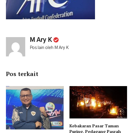
M Ary K
Pos lain oleh M Ary K
Pos terkait
Kebakaran Pasar Taman
Puring, Pedagang Pasrah