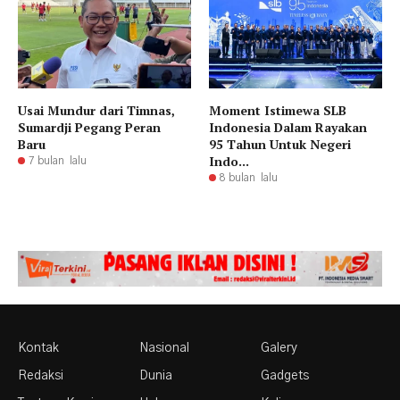
Usai Mundur dari Timnas,
Moment Istimewa SLB
Sumardji Pegang Peran
Indonesia Dalam Rayakan
Baru
95 Tahun Untuk Negeri
Indo...
7 bulan lalu
8 bulan lalu
Kontak
Nasional
Galery
Redaksi
Dunia
Gadgets