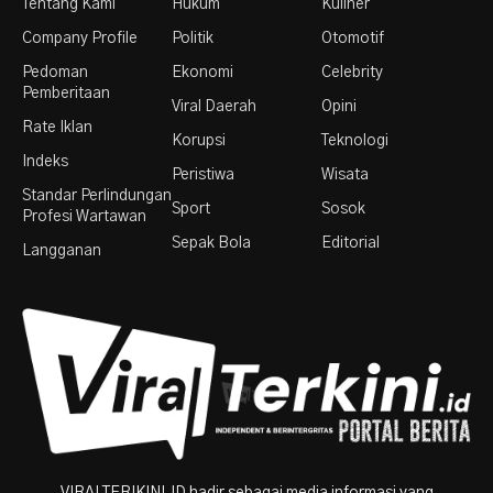
Tentang Kami
Hukum
Kuliner
Company Profile
Politik
Otomotif
Pedoman
Ekonomi
Celebrity
Pemberitaan
Viral Daerah
Opini
Rate Iklan
Korupsi
Teknologi
Indeks
Peristiwa
Wisata
Standar Perlindungan
Sport
Sosok
Profesi Wartawan
Sepak Bola
Editorial
Langganan