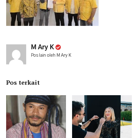
M Ary K
Pos lain oleh M Ary K
Pos terkait