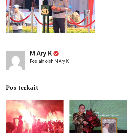
M Ary K
Pos lain oleh M Ary K
Pos terkait