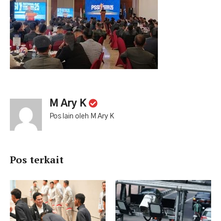
M Ary K
Pos lain oleh M Ary K
Pos terkait