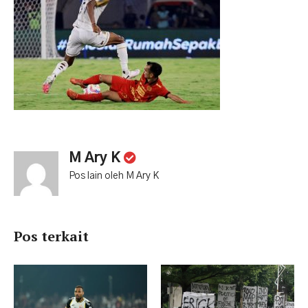
M Ary K
Pos lain oleh M Ary K
Pos terkait