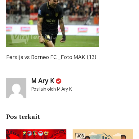
Persija vs Borneo FC _Foto MAK (13)
M Ary K
Pos lain oleh M Ary K
Pos terkait