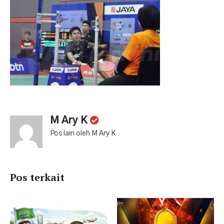
M Ary K
Pos lain oleh M Ary K
Pos terkait