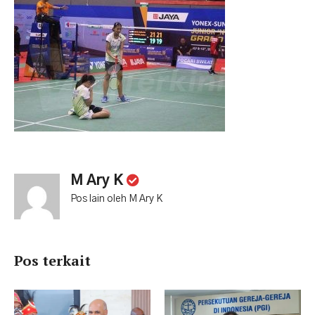
M Ary K
Pos lain oleh M Ary K
Pos terkait