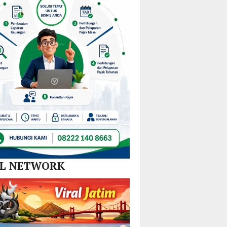
Nikel
Tim
dan
Gabungan
SPBE
Lintas
Sektor
AL NETWORK