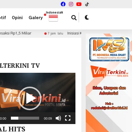
Indonesian
▼
tif
Opini
Galery
r
Inisiasi Kolaborasi Fiskal, dr. Haryadi Ahmad Minta
7 jam lalu
x
LTERKINI TV
r
0:00
00:09
AL HITS