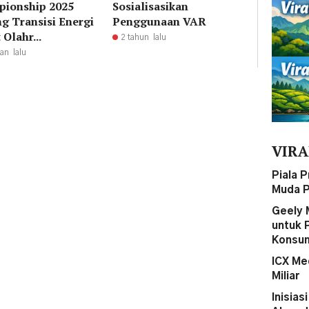
ionship 2025
Sosialisasikan
g Transisi Energi
Penggunaan VAR
Olahr...
2 tahun lalu
an lalu
VIRA
Piala 
Muda P
Geely 
untuk 
Konsum
ICX Me
Miliar
Inisias