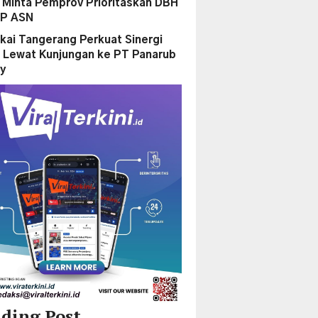
Minta Pemprov Prioritaskan DBH
PP ASN
kai Tangerang Perkuat Sinergi
 Lewat Kunjungan ke PT Panarub
ry
ding Post