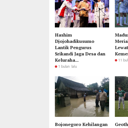
Hashim
Madur
Djojohadikusumo
Meria
Lantik Pengurus
Lewat
Srikandi Jaga Desa dan
Keme
Keluraha...
11 bul
1 bulan lalu
Bojonegoro Kehilangan
Geoth