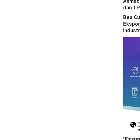
Ahmad 
dan T
Bea Cu
Ekspor
Indust
Tren