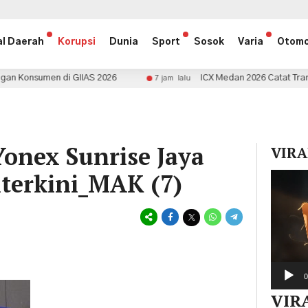
al Daerah
Korupsi
Dunia
Sport
Sosok
Varia
Otomo
 GIIAS 2026
ICX Medan 2026 Catat Transaksi Rp1,5 Milia
7 jam lalu
onex Sunrise Jaya
VIRA
lterkini_MAK (7)
Pemuta
Video
0
VIR